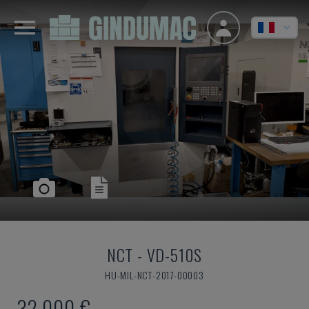
NCT
-
VD-510S
HU-MIL-NCT-2017-00003
32.000 €