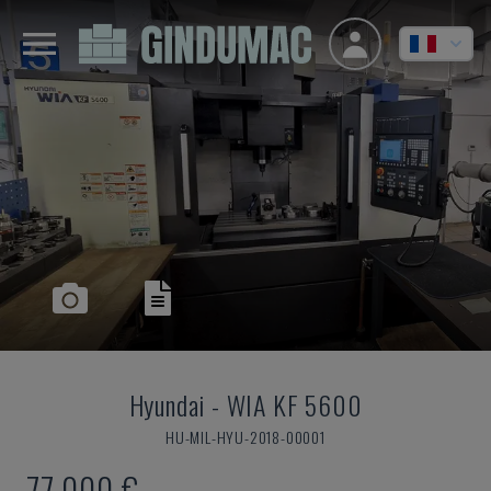
Hyundai
-
WIA KF 5600
HU-MIL-HYU-2018-00001
77.000 €