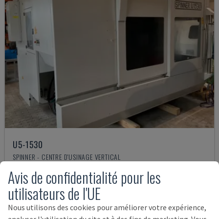
U5-1530
SPINNER - CENTRE D'USINAGE VERTICAL
ALLEMAGNE
2021
6.000 HRS
Avis de confidentialité pour les
145.000 €
utilisateurs de l'UE
Nous utilisons des cookies pour améliorer votre expérience,