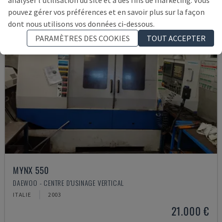
analyser l'utilisation du site et à des fins de marketing. Vous
pouvez gérer vos préférences et en savoir plus sur la façon
dont nous utilisons vos données ci-dessous.
PARAMÈTRES DES COOKIES
TOUT ACCEPTER
MYNX 550
DAEWOO - CENTRE D'USINAGE VERTICAL
ITALIE
2003
21.000 €