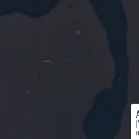
A
l
N