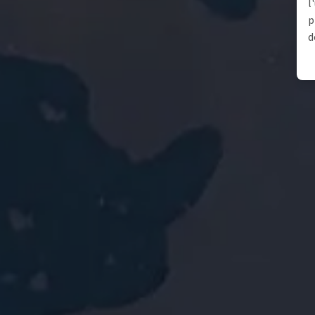
l
p
d