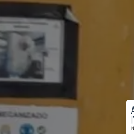
A
l
N