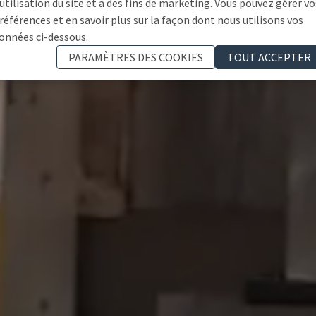
'utilisation du site et à des fins de marketing. Vous pouvez gérer vo
références et en savoir plus sur la façon dont nous utilisons vos
onnées ci-dessous.
PARAMÈTRES DES COOKIES
TOUT ACCEPTER