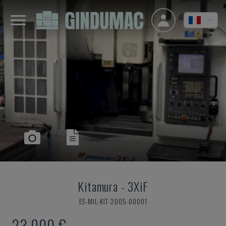
Kitamura
-
3XiF
ES-MIL-KIT-2005-00001
23.000 €