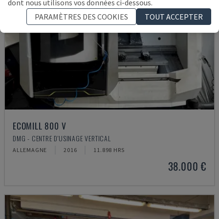
dont nous utilisons vos données ci-dessous.
PARAMÈTRES DES COOKIES
TOUT ACCEPTER
ECOMILL 800 V
DMG - CENTRE D'USINAGE VERTICAL
ALLEMAGNE
2016
11.898 HRS
38.000 €