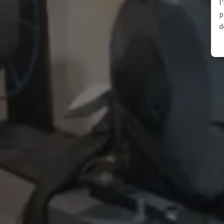
l
p
d