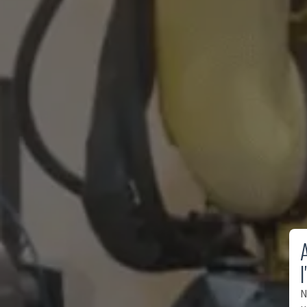
A
l
N