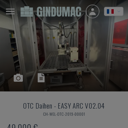
OTC Daihen
-
EASY ARC V02.04
CH-WEL-OTC-2019-00001
49.000 €