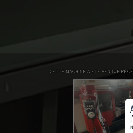
CETTE MACHINE A ÉTÉ VENDUE RÉC
A
l
N