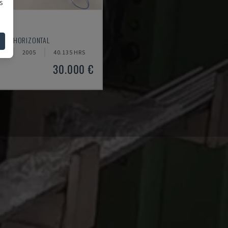
s
20
TOUR HORIZONTAL
NE
2005
40.135 HRS
30.000 €