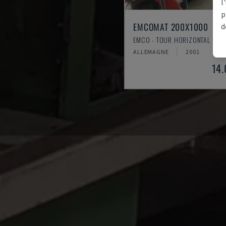
l
p
EMCOMAT 200X1000
d
EMCO - TOUR HORIZONTAL
ALLEMAGNE
2001
14