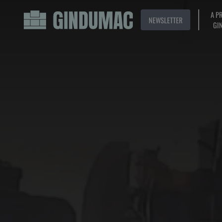
A P
NEWSLETTER
GI