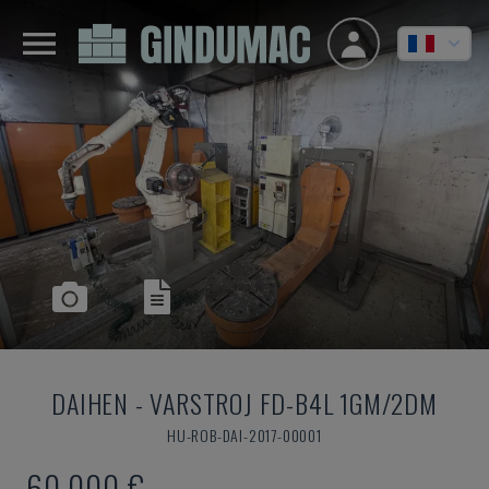
DAIHEN
-
VARSTROJ FD-B4L 1GM/2DM
HU-ROB-DAI-2017-00001
60.000 €