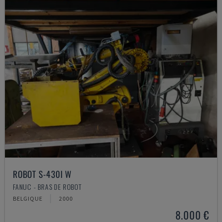
ROBOT S-430I W
FANUC - BRAS DE ROBOT
BELGIQUE
2000
8.000 €