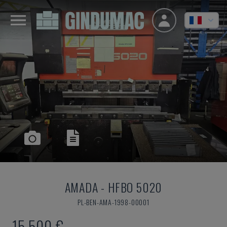
AMADA
-
HFBO 5020
PL-BEN-AMA-1998-00001
15.500 €