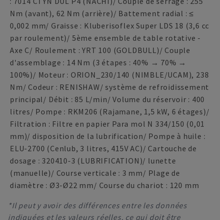
: 7014 CTYN DUL P4 (NACHI)/ Couple de serrage : 255
Nm (avant), 62 Nm (arrière)/ Battement radial : ≤
0,002 mm/ Graisse : Kluberisoflex Super LDS 18 (3,6 cc
par roulement)/ 5ème ensemble de table rotative -
Axe C/ Roulement : YRT 100 (GOLDBULL)/ Couple
d'assemblage : 14 Nm (3 étapes : 40% → 70% →
100%)/ Moteur : ORION_230/140 (NIMBLE/UCAM), 238
Nm/ Codeur : RENISHAW/ système de refroidissement
principal/ Débit : 85 L/min/ Volume du réservoir : 400
litres/ Pompe : RKM206 (Rajamane, 1,5 kW, 6 étages)/
Filtration : Filtre en papier Para mol N 334/150 (0,01
mm)/ disposition de la lubrification/ Pompe à huile :
ELU-2700 (Cenlub, 3 litres, 415V AC)/ Cartouche de
dosage : 320410-3 (LUBRIFICATION)/ lunette
(manuelle)/ Course verticale : 3 mm/ Plage de
diamètre : Ø3-Ø22 mm/ Course du chariot : 120 mm
*Il peut y avoir des différences entre les données
indiquées et les valeurs réelles, ce qui doit être