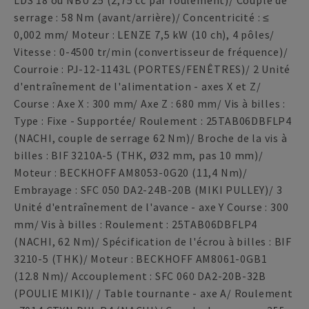
LDS 18 ou NBU 25 (2,75 cc par roulement)/ Couple de
serrage : 58 Nm (avant/arrière)/ Concentricité : ≤
0,002 mm/ Moteur : LENZE 7,5 kW (10 ch), 4 pôles/
Vitesse : 0-4500 tr/min (convertisseur de fréquence)/
Courroie : PJ-12-1143L (PORTES/FENÊTRES)/ 2 Unité
d'entraînement de l'alimentation - axes X et Z/
Course : Axe X : 300 mm/ Axe Z : 680 mm/ Vis à billes :
Type : Fixe - Supportée/ Roulement : 25TAB06DBFLP4
(NACHI, couple de serrage 62 Nm)/ Broche de la vis à
billes : BIF 3210A-5 (THK, Ø32 mm, pas 10 mm)/
Moteur : BECKHOFF AM8053-0G20 (11,4 Nm)/
Embrayage : SFC 050 DA2-24B-20B (MIKI PULLEY)/ 3
Unité d'entraînement de l'avance - axe Y Course : 300
mm/ Vis à billes : Roulement : 25TAB06DBFLP4
(NACHI, 62 Nm)/ Spécification de l'écrou à billes : BIF
3210-5 (THK)/ Moteur : BECKHOFF AM8061-0GB1
(12.8 Nm)/ Accouplement : SFC 060 DA2-20B-32B
(POULIE MIKI)/ / Table tournante - axe A/ Roulement