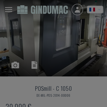
POSmill
-
C 1050
DE-MIL-POS-2014-00006
20.000 €