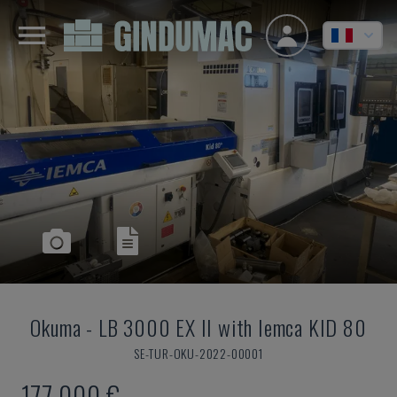
Okuma
-
LB 3000 EX II with Iemca KID 80
SE-TUR-OKU-2022-00001
177.000 €