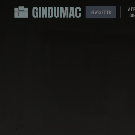
A P
NEWSLETTER
GI