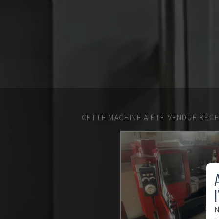
CETTE MACHINE A ÉTÉ VENDUE RÉC
A
l
N