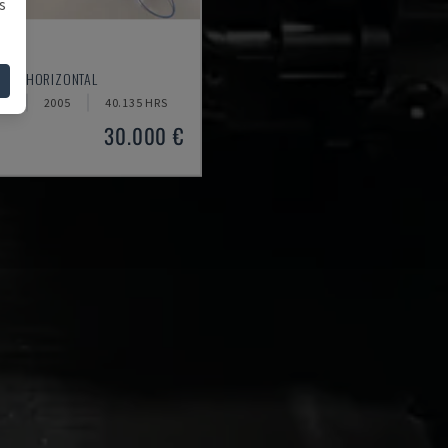
s
20
TOUR HORIZONTAL
NE
2005
40.135 HRS
30.000 €