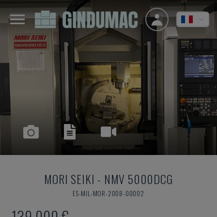
MORI SEIKI
-
NMV 5000DCG
ES-MIL-MOR-2008-00002
139.000 €