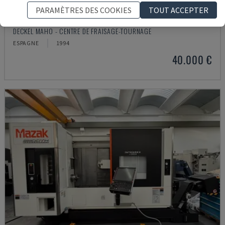
PARAMÈTRES DES COOKIES
TOUT ACCEPTER
DMC 60 U
DECKEL MAHO - CENTRE DE FRAISAGE-TOURNAGE
ESPAGNE
1994
40.000 €