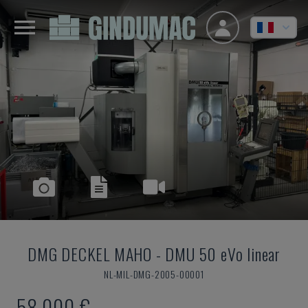
DMG DECKEL MAHO
-
DMU 50 eVo linear
NL-MIL-DMG-2005-00001
58.000 €