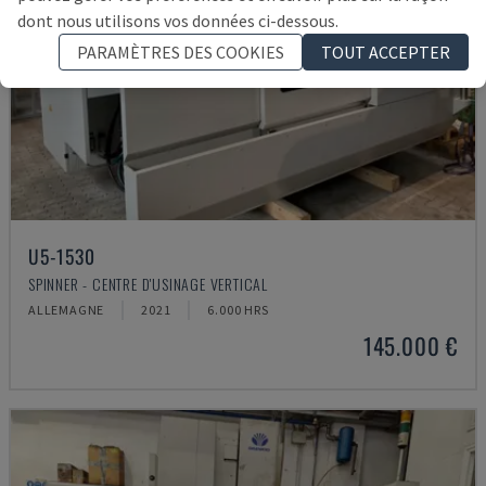
dont nous utilisons vos données ci-dessous.
PARAMÈTRES DES COOKIES
TOUT ACCEPTER
U5-1530
SPINNER - CENTRE D'USINAGE VERTICAL
ALLEMAGNE
2021
6.000 HRS
145.000 €