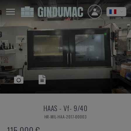
HAAS
-
Vf- 9/40
HR-MIL-HAA-2017-00003
115.000 €