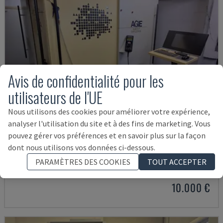
Avis de confidentialité pour les
utilisateurs de l'UE
Nous utilisons des cookies pour améliorer votre expérience,
analyser l'utilisation du site et à des fins de marketing. Vous
pouvez gérer vos préférences et en savoir plus sur la façon
AGIECUT CHALLENGE 2
dont nous utilisons vos données ci-dessous.
AGIE - MACHINE D'ÉLECTROÉROSION À FIL
PARAMÈTRES DES COOKIES
TOUT ACCEPTER
ALLEMAGNE
2002
10.000 €