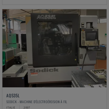
AQ535L
SODICK - MACHINE D'ÉLECTROÉROSION À FIL
ITALIE
2007