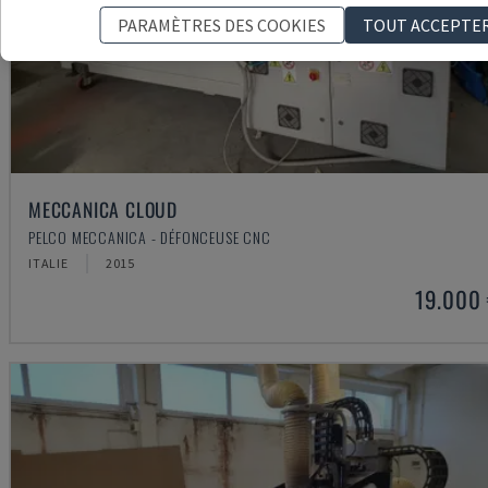
PARAMÈTRES DES COOKIES
TOUT ACCEPTE
MECCANICA CLOUD
PELCO MECCANICA - DÉFONCEUSE CNC
ITALIE
2015
19.000