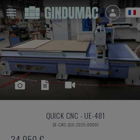
QUICK CNC
-
UE-481
DE-CNC-QUI-2025-00001
34.950 €