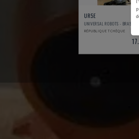
l
p
UR5E
d
UNIVERSAL ROBOTS - BRAS DE
RÉPUBLIQUE TCHÈQUE
2
17