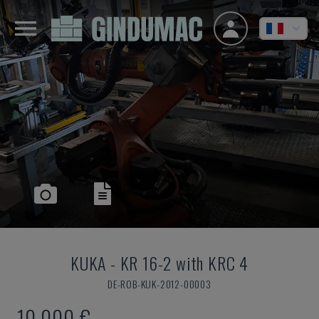
KUKA
-
KR 16-2 with KRC 4
DE-ROB-KUK-2012-00003
10.000 €