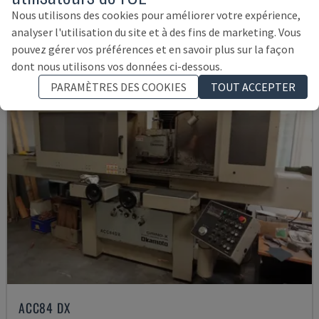
30.000 €
Nous utilisons des cookies pour améliorer votre expérience,
analyser l'utilisation du site et à des fins de marketing. Vous
pouvez gérer vos préférences et en savoir plus sur la façon
dont nous utilisons vos données ci-dessous.
PARAMÈTRES DES COOKIES
TOUT ACCEPTER
ACC84 DX