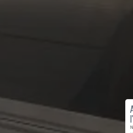
A
l
N