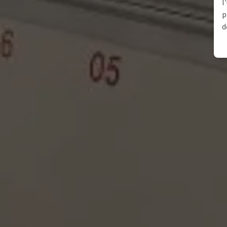
l
p
d