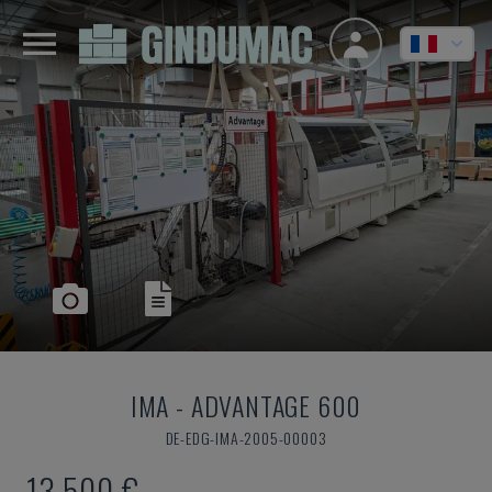
IMA
-
ADVANTAGE 600
DE-EDG-IMA-2005-00003
13.500 €