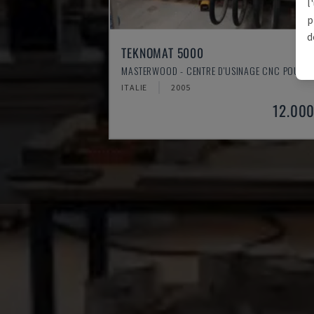
l
p
d
TEKNOMAT 5000
MASTERWOOD - CENTRE D'USINAGE CNC POUR B
ITALIE
2005
12.000