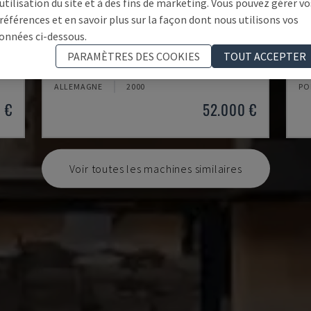
'utilisation du site et à des fins de marketing. Vous pouvez gérer vo
références et en savoir plus sur la façon dont nous utilisons vos
onnées ci-dessous.
K2-A
RO
PARAMÈTRES DES COOKIES
TOUT ACCEPTER
OIS
HUNDEGGER - CENTRE D'USINAGE CNC POUR BOIS
BI
ALLEMAGNE
2000
PO
 €
52.000 €
Voir toutes les machines similaires