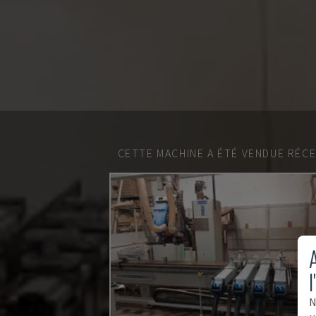
CETTE MACHINE A ÉTÉ VENDUE RÉC
A
l
N