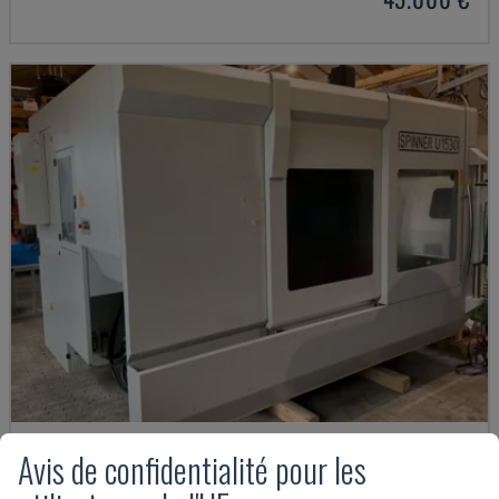
Avis de confidentialité pour les
U5-1530
SPINNER - CENTRE D'USINAGE VERTICAL