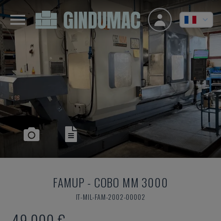
FAMUP
-
COBO MM 3000
IT-MIL-FAM-2002-00002
49.000 €