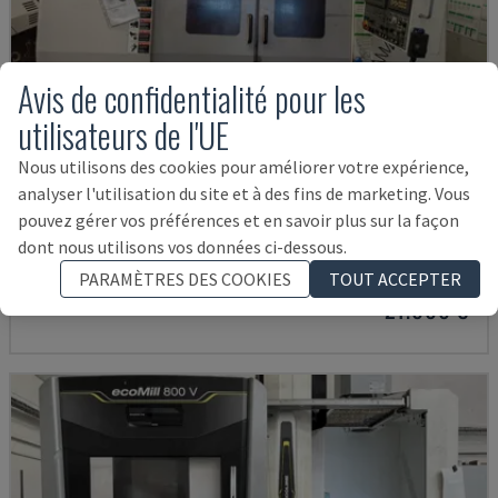
Avis de confidentialité pour les
utilisateurs de l'UE
Nous utilisons des cookies pour améliorer votre expérience,
analyser l'utilisation du site et à des fins de marketing. Vous
MYNX 550
pouvez gérer vos préférences et en savoir plus sur la façon
DAEWOO - CENTRE D'USINAGE VERTICAL
dont nous utilisons vos données ci-dessous.
ITALIE
2003
PARAMÈTRES DES COOKIES
TOUT ACCEPTER
21.000 €