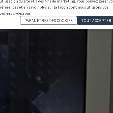
'utilisation du site et à des fins de marketing. Vous pouvez gérer vo
références et en savoir plus sur la façon dont nous utilisons vos
onnées ci-dessous.
PARAMÈTRES DES COOKIES
TOUT ACCEPTER