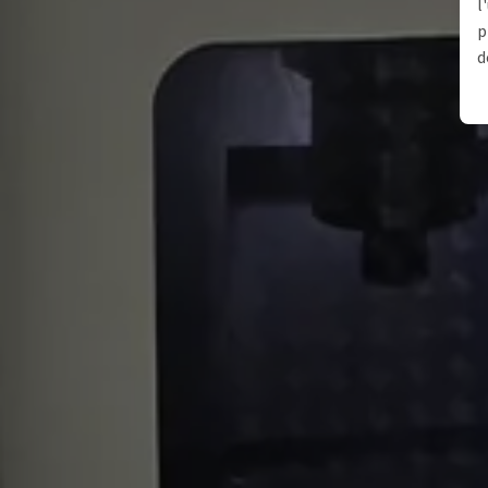
l
p
d