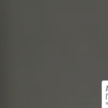
A
l
N