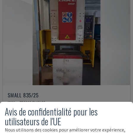
SMALL 835/25
IMAL - PRESSE PLIEUSE
Avis de confidentialité pour les
ITALIE
2001
utilisateurs de l'UE
14.000 €
Nous utilisons des cookies pour améliorer votre expérience,