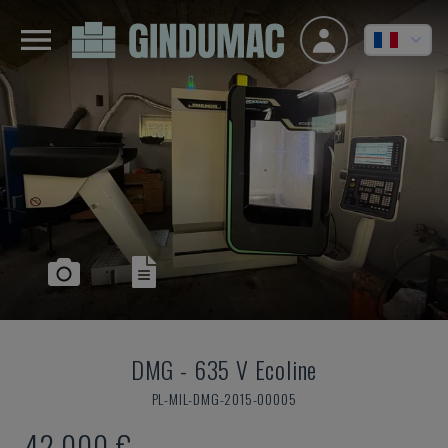
DMG
-
635 V Ecoline
PL-MIL-DMG-2015-00005
42.000 €