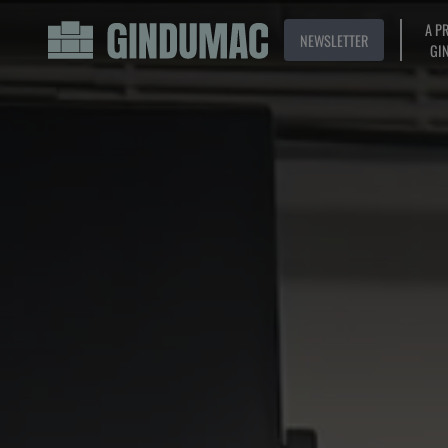
A P
NEWSLETTER
GI