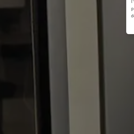
l
p
d