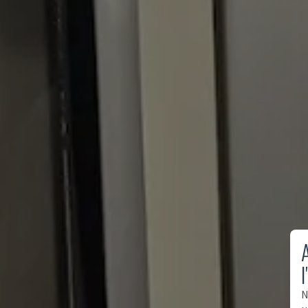
A
l
N