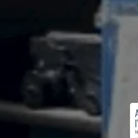
A
l
N