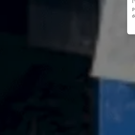
l
p
d