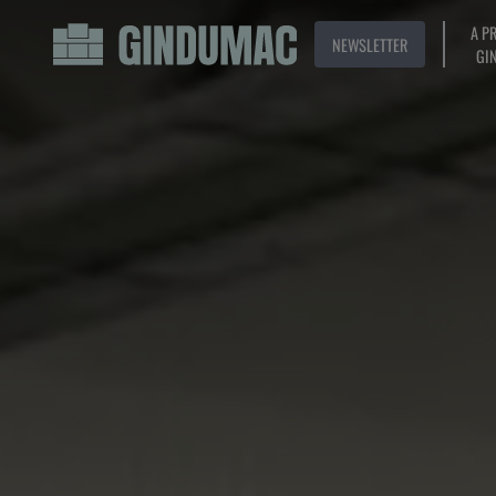
A P
NEWSLETTER
GI