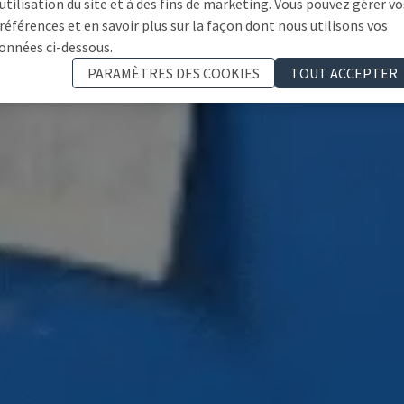
'utilisation du site et à des fins de marketing. Vous pouvez gérer vo
références et en savoir plus sur la façon dont nous utilisons vos
onnées ci-dessous.
PARAMÈTRES DES COOKIES
TOUT ACCEPTER