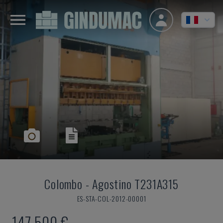
Colombo
-
Agostino T231A315
ES-STA-COL-2012-00001
147.500 €