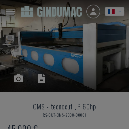
CMS
-
tecnocut JP 60hp
RS-CUT-CMS-2008-00001
45.000 €