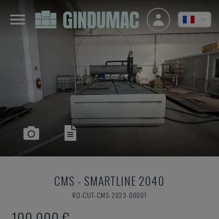
CMS
-
SMARTLINE 2040
RO-CUT-CMS-2023-00001
100.000 €