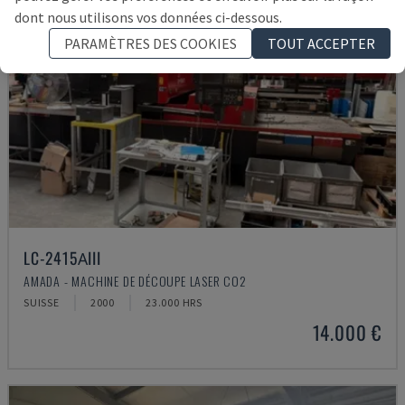
dont nous utilisons vos données ci-dessous.
PARAMÈTRES DES COOKIES
TOUT ACCEPTER
LC-2415ΑIII
AMADA - MACHINE DE DÉCOUPE LASER CO2
SUISSE
2000
23.000 HRS
14.000 €