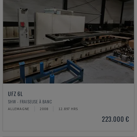
UFZ 6L
SHW - FRAISEUSE À BANC
ALLEMAGNE
2008
12.897 HRS
223.000 €