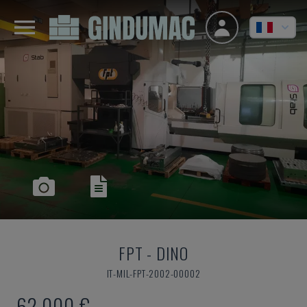
FPT
-
DINO
IT-MIL-FPT-2002-00002
62.000 €