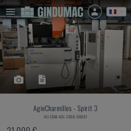
AgieCharmilles
-
Spirit 3
HU-EDM-AGI-2008-00001
21.000 €