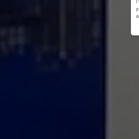
l
p
d