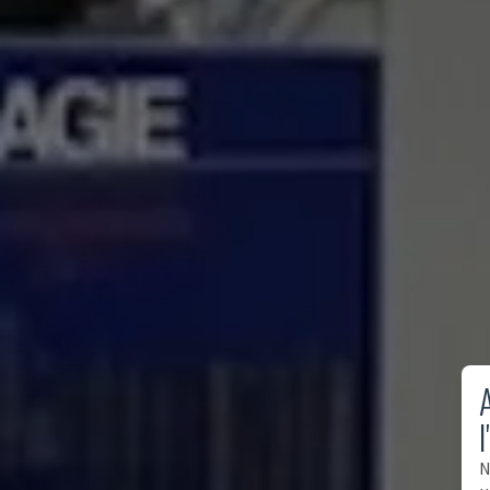
A
l
N