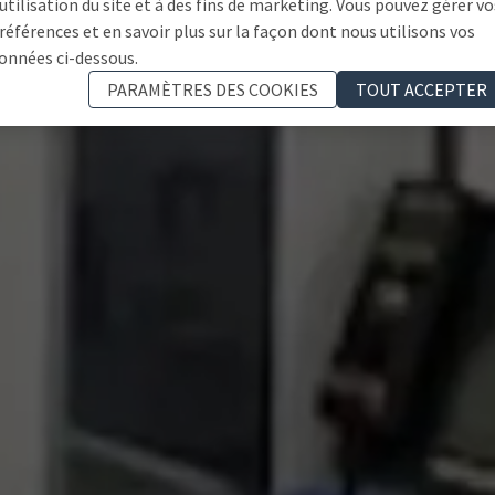
'utilisation du site et à des fins de marketing. Vous pouvez gérer vo
références et en savoir plus sur la façon dont nous utilisons vos
onnées ci-dessous.
PARAMÈTRES DES COOKIES
TOUT ACCEPTER