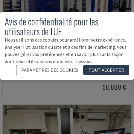
Avis de confidentialité pour les
utilisateurs de l'UE
Nous utilisons des cookies pour améliorer votre expérience,
analyser l'utilisation du site et à des fins de marketing. Vous
pouvez gérer vos préférences et en savoir plus sur la façon
dont nous utilisons vos données ci-dessous.
HYPERSPARK 2 EXACT WITH EROWA
AGIE - MACHINE À ENFONÇAGE PAR ÉLECTROÉROSION
PARAMÈTRES DES COOKIES
TOUT ACCEPTER
DANEMARK
2005
50.000 €