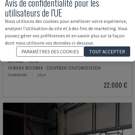
Avis de confidentialité pour les
utilisateurs de l'UE
Nous utilisons des cookies pour améliorer votre expérience,
analyser l'utilisation du site et à des fins de marketing. Vous
pouvez gérer vos préférences et en savoir plus sur la façon
dont nous utilisons vos données ci-dessous.
PARAMÈTRES DES COOKIES
TOUT ACCEPTER
ES165D + RAIL
YASKAWA MOTOMAN - ÉQUIPEMENT D'AUTOMATISATION
DANEMARK
2014
22.000 €