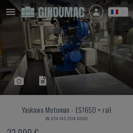
Yaskawa Motoman
-
ES165D + rail
DK-OTH-YAS-2014-00001
22.000 €