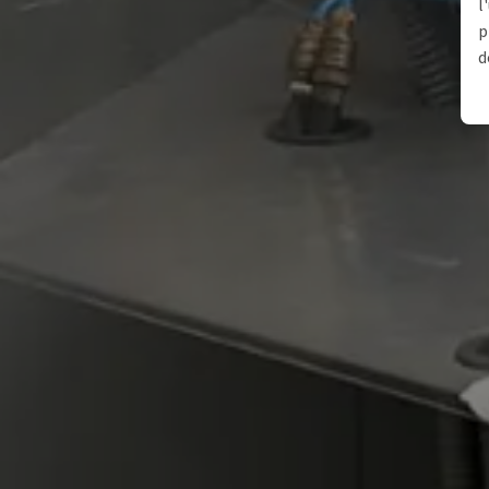
l
p
d