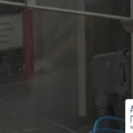
A
l
N