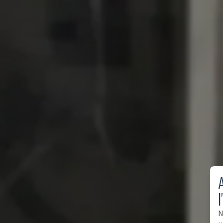
A
l
N