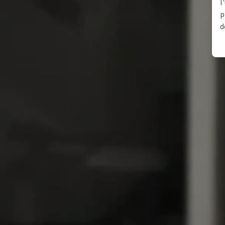
l
p
d