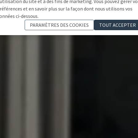
'utilisation du site et à des fins de marketing. Vous pouvez gérer vo
références et en savoir plus sur la façon dont nous utilisons vos
onnées ci-dessous.
PARAMÈTRES DES COOKIES
TOUT ACCEPTER